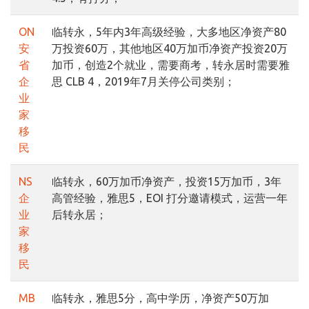
ON
临转永，5年内3年高级经验，大多地区净资产80
安
万投资60万，其他地区40万加币净资产投资20万
省
加币，创造2个就业，需要商考，转永居时需要雅
企
思 CLB 4，2019年7月关停公司类别；
业
家
移
民
NS
临转永，60万加币净资产，投资15万加币，3年
企
高管经验，雅思5，EOI 打分邀请模式，运营一年
业
后转永居；
家
移
民
MB
临转永，雅思5分，高中学历，净资产50万加