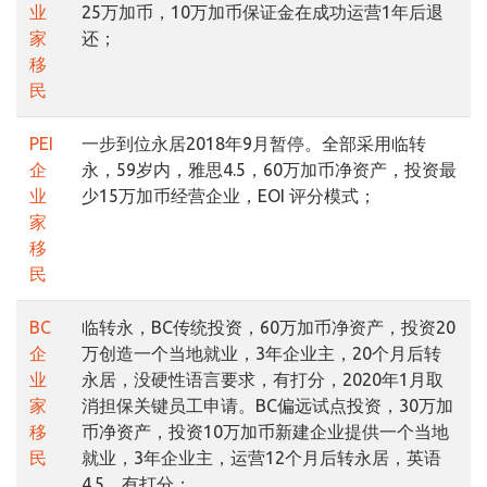
业
25万加币，10万加币保证金在成功运营1年后退
家
还；
移
民
PEI
一步到位永居2018年9月暂停。全部采用临转
企
永，59岁内，雅思4.5，60万加币净资产，投资最
业
少15万加币经营企业，EOI 评分模式；
家
移
民
BC
临转永，BC传统投资，60万加币净资产，投资20
企
万创造一个当地就业，3年企业主，20个月后转
业
永居，没硬性语言要求，有打分，2020年1月取
家
消担保关键员工申请。BC偏远试点投资，30万加
移
币净资产，投资10万加币新建企业提供一个当地
民
就业，3年企业主，运营12个月后转永居，英语
4.5，有打分；