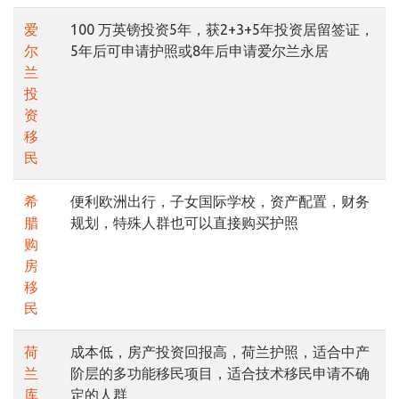
爱
100 万英镑投资5年，获2+3+5年投资居留签证，
尔
5年后可申请护照或8年后申请爱尔兰永居
兰
投
资
移
民
希
便利欧洲出行，子女国际学校，资产配置，财务
腊
规划，特殊人群也可以直接购买护照
购
房
移
民
荷
成本低，房产投资回报高，荷兰护照，适合中产
兰
阶层的多功能移民项目，适合技术移民申请不确
库
定的人群